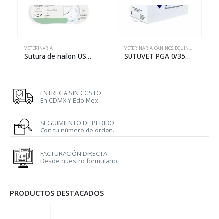
VETERINARIA
VETERINARIA
,
CANINOS
,
EQUINOS
,
FELINOS
Sutura de nailon USP 3-0 de 70 cm con aguja de 26 mm
SUTUVET PGA 0/35MM HR
ENTREGA SIN COSTO
En CDMX Y Edo Mex.
SEGUIMIENTO DE PEDIDO
Con tu número de orden.
FACTURACIÓN DIRECTA
Desde nuestro formulario.
PRODUCTOS DESTACADOS