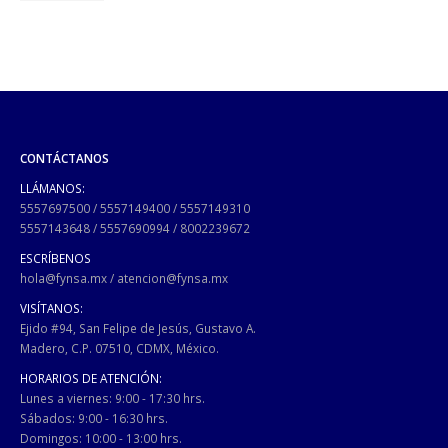
CONTÁCTANOS
LLÁMANOS:
5557697500
/
5557149400
/
5557149310
5557143648
/
5557690994
/
8002239672
ESCRÍBENOS
hola@fynsa.mx
/
atencion@fynsa.mx
VISÍTANOS:
Ejido #94, San Felipe de Jesús, Gustavo A.
Madero, C.P. 07510, CDMX, México.
HORARIOS DE ATENCIÓN:
Lunes a viernes: 9:00 - 17:30 hrs.
Sábados: 9:00 - 16:30 hrs.
Domingos: 10:00 - 13:00 hrs.