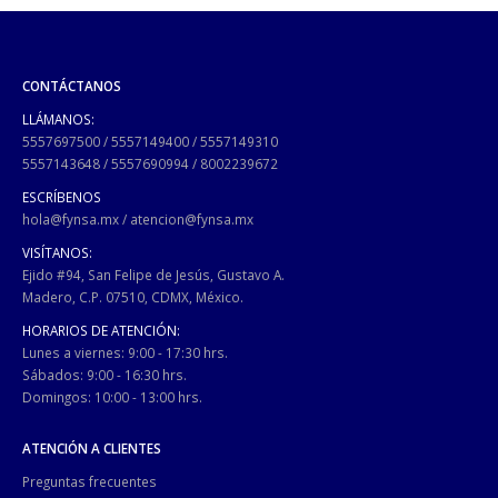
CONTÁCTANOS
LLÁMANOS:
5557697500
/
5557149400
/
5557149310
5557143648
/
5557690994
/
8002239672
ESCRÍBENOS
hola@fynsa.mx
/
atencion@fynsa.mx
VISÍTANOS:
Ejido #94, San Felipe de Jesús, Gustavo A.
Madero, C.P. 07510, CDMX, México.
HORARIOS DE ATENCIÓN:
Lunes a viernes: 9:00 - 17:30 hrs.
Sábados: 9:00 - 16:30 hrs.
Domingos: 10:00 - 13:00 hrs.
ATENCIÓN A CLIENTES
Preguntas frecuentes