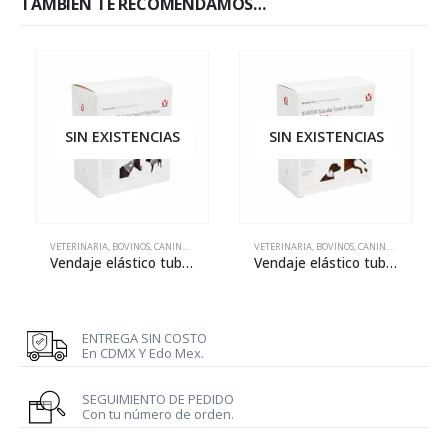
TAMBIÉN TE RECOMENDAMOS…
SIN EXISTENCIAS
SIN EXISTENCIAS
VETERINARIA
,
BOVINOS
,
CANINOS
,
EQUINOS
,
FELINOS
VETERINARIA
,
OVINOS Y CAPRINOS
,
BOVINOS
,
CANINOS
,
PORCINOS
,
EQUINOS
,
F
Vendaje elástico tubular BUSTER – 88 mm x 650 mm
Vendaje elástico tubular BUSTER – 75 mm x 650 mm
ENTREGA SIN COSTO
En CDMX Y Edo Mex.
SEGUIMIENTO DE PEDIDO
Con tu número de orden.