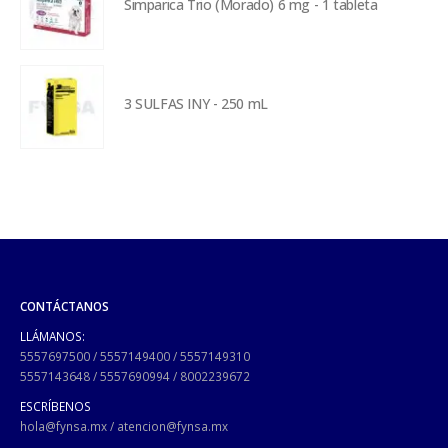
Simparica Trio (Morado) 6 mg - 1 tableta
3 SULFAS INY - 250 mL
CONTÁCTANOS
LLÁMANOS:
5557697500
/
5557149400
/
5557149310
5557143648
/
5557690994
/
8002239672
ESCRÍBENOS
hola@fynsa.mx
/
atencion@fynsa.mx