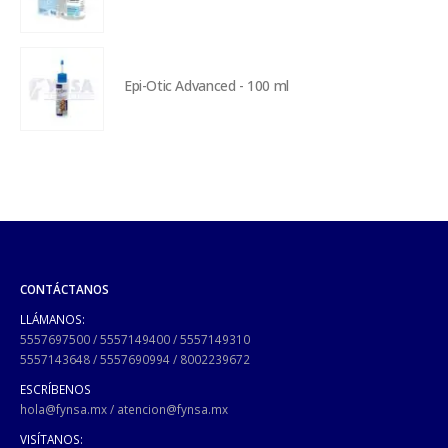
Epi-Otic Advanced - 100 ml
CONTÁCTANOS
LLÁMANOS:
5557697500
/
5557149400
/
5557149310
5557143648
/
5557690994
/
8002239672
ESCRÍBENOS
hola@fynsa.mx
/
atencion@fynsa.mx
VISÍTANOS: