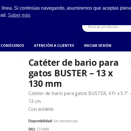
ESCRÍBENOS
n línea. Si continúas navegando, asumiremos que aceptas plenam
ro.
hola@fynsa.mx
dad.
Saber más
CONÓCENOS
ATENCIÓN A CLIENTES
INICIAR SESIÓN
Catéter de bario para
gatos BUSTER – 13 x
130 mm
Catéter de bario para gatos BUSTER, 4 Fr x 5.1” –
13 cm.
Con estilete.
Disponibilidad:
Sin existencias
SKU:
273468