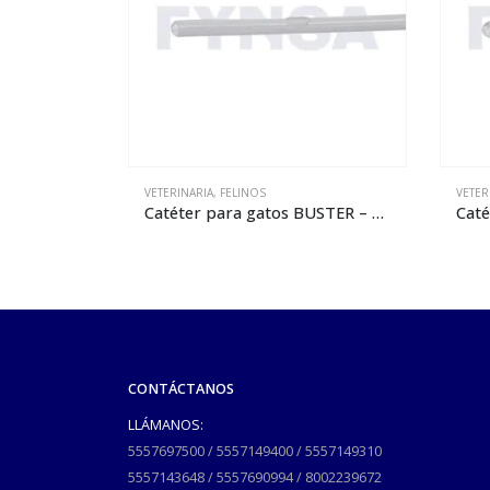
VETERINARIA
,
FELINOS
VETER
Catéter para gatos BUSTER – 13 x 160 mm
Catéter para gatos BUSTER – 13 x 160 mm
CONTÁCTANOS
LLÁMANOS:
5557697500
/
5557149400
/
5557149310
5557143648
/
5557690994
/
8002239672