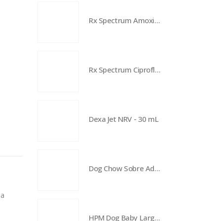
Rx Spectrum Amoxicilina Ácido-Clavulánico - 50 mg
Rx Spectrum Ciprofloxacina-Metronidazol - 700 mg
Dexa Jet NRV - 30 mL
Dog Chow Sobre Adultos Minis y pequeños - Mix pavo y pollo
ja
HPM Dog Baby Large & Medium - 12 kg