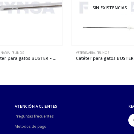
SIN EXISTENCIAS
SIN EXISTENCIAS
INARIA
,
FELINOS
VETERINARIA
,
FELINOS
Catéter para gatos BUSTER Easy Slide – 12 x 140 mm
Catéter Minnesota para ga
ATENCIÓN A CLIENTES
RE
Preguntas frecuentes
Métodos de pago