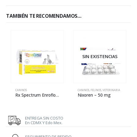
TAMBIÉN TE RECOMENDAMOS…
SIN EXISTENCIAS
CANINOS
CANINOS
,
FELINOS
,
VETERINARIA
Rx Spectrum Enrofloxacina – 150 mg
Nixoren – 50 mg
ENTREGA SIN COSTO
En CDMX Y Edo Mex.
SEGUIMIENTO DE PEDIDO