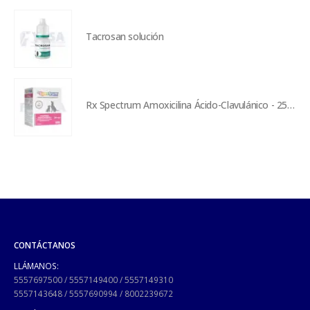
Tacrosan solución
Rx Spectrum Amoxicilina Ácido-Clavulánico - 250 mg
CONTÁCTANOS
LLÁMANOS:
5557697500
/
5557149400
/
5557149310
5557143648
/
5557690994
/
8002239672