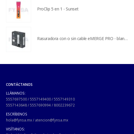
ProClip 5 en 1 - Sunset
Rasuradora con o sin cable eMERGE PRO - blanca
CONTÁCTANOS
LLÁMANOS:
5557697500
/
5557149400
/
5557149310
5557143648
/
5557690994
/
8002239672
ESCRÍBENOS
hola@fynsa.mx
/
atencion@fynsa.mx
VISÍTANOS: