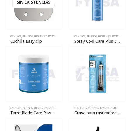
SIN EXISTENCIAS
CANINOS
,
FELINOS
,
HIGIENE Y ESTÉTICA
,
MANTENIMIENTO
CANINOS
,
REPARACIÓN
,
FELINOS
,
HIGIENE Y ESTÉTICA
,
MANT
Cuchilla Easy clip
Spray Cool Care Plus 5 en 1 – 439 g
CANINOS
,
FELINOS
,
HIGIENE Y ESTÉTICA
,
MANTENIMIENTO
HIGIENE Y ESTÉTICA
,
REPARACIÓN
,
MANTENIMIENTO
,
REPA
Tarro Blade Care Plus 7 en 1 – 473 mL
Grasa para rasuradoras – 1.25 oz