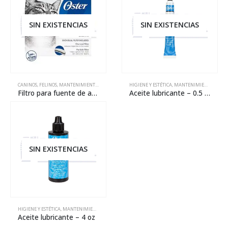
SIN EXISTENCIAS
SIN EXISTENCIAS
CANINOS
,
FELINOS
,
MANTENIMIENTO
,
REPARACIÓN
HIGIENE Y ESTÉTICA
,
MANTENIMIENTO
,
REPA
Filtro para fuente de agua – 60 oz
Aceite lubricante – 0.5 oz
SIN EXISTENCIAS
HIGIENE Y ESTÉTICA
,
MANTENIMIENTO
,
REPARACIÓN
Aceite lubricante – 4 oz