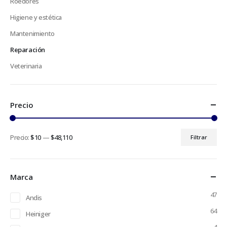
Roedores
Higiene y estética
Mantenimiento
Reparación
Veterinaria
Precio
Precio:
$10
—
$48,110
Filtrar
Precio
Precio
mínimo
máximo
Marca
47
Andis
64
Heiniger