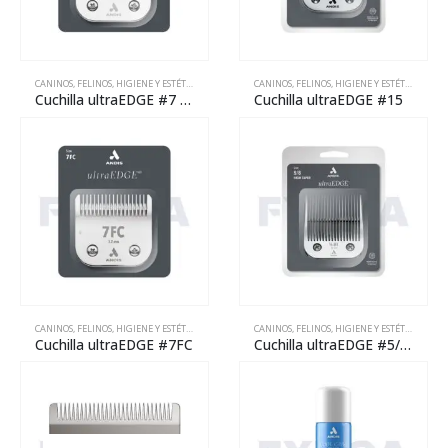
CANINOS
,
FELINOS
,
HIGIENE Y ESTÉTICA
,
MANTENIMIENTO
CANINOS
,
REPARACIÓN
,
FELINOS
,
HIGIENE Y ESTÉTICA
,
MANT
Cuchilla ultraEDGE #7 – Skip Tooth
Cuchilla ultraEDGE #15
CANINOS
,
FELINOS
,
HIGIENE Y ESTÉTICA
,
MANTENIMIENTO
CANINOS
,
REPARACIÓN
,
FELINOS
,
HIGIENE Y ESTÉTICA
,
MANT
Cuchilla ultraEDGE #7FC
Cuchilla ultraEDGE #5/8 H