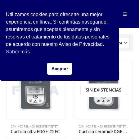
Utilizamos cookies para ofrecerte una mejor
experiencia en línea. Si continúas navegando,
asumiremos que aceptas plenamente y sin
reservas el tratamiento de tus datos personales
de acuerdo con nuestro Aviso de Privacidad.
Saber más
Aceptar
SIN EXISTENCIAS
CANINOS
,
FELINOS
,
HIGIENE Y ESTÉTICA
,
MANTENIMIENTO
CANINOS
,
REPARACIÓN
,
FELINOS
,
HIGIENE Y ESTÉTICA
,
MANT
Cuchilla ultraEDGE #5FC
Cuchilla ceramicEDGE #5FC