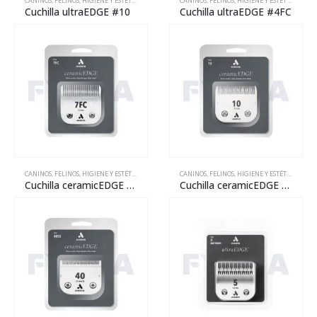
CANINOS
,
FELINOS
,
HIGIENE Y ESTÉTICA
,
MANTENIMIENTO
CANINOS
,
REPARACIÓN
,
FELINOS
,
HIGIENE Y ESTÉTICA
,
MANT
Cuchilla ultraEDGE #10
Cuchilla ultraEDGE #4FC
CANINOS
,
FELINOS
,
HIGIENE Y ESTÉTICA
,
MANTENIMIENTO
CANINOS
,
REPARACIÓN
,
FELINOS
,
HIGIENE Y ESTÉTICA
,
MANT
Cuchilla ceramicEDGE #7FC
Cuchilla ceramicEDGE #10