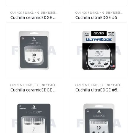
CANINOS
,
FELINOS
,
HIGIENE Y ESTÉTICA
,
MANTENIMIENTO
CANINOS
,
REPARACIÓN
,
FELINOS
,
HIGIENE Y ESTÉTICA
,
MANT
Cuchilla ceramicEDGE #40SS
Cuchilla ultraEDGE #5
CANINOS
,
FELINOS
,
HIGIENE Y ESTÉTICA
,
MANTENIMIENTO
CANINOS
,
REPARACIÓN
,
FELINOS
,
HIGIENE Y ESTÉTICA
,
MANT
Cuchilla ceramicEDGE #30
Cuchilla ultraEDGE #50SS