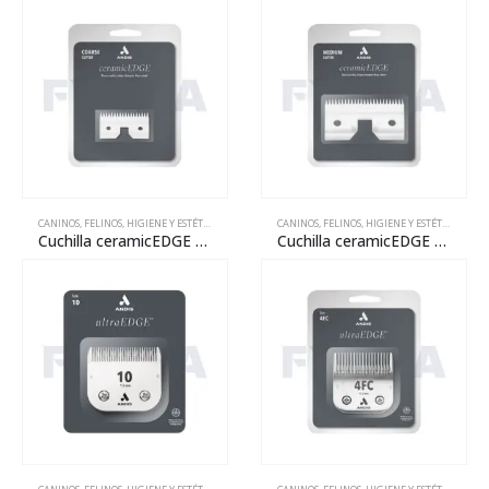
CANINOS
,
FELINOS
,
HIGIENE Y ESTÉTICA
,
MANTENIMIENTO
CANINOS
,
REPARACIÓN
,
FELINOS
,
HIGIENE Y ESTÉTICA
,
MANT
Cuchilla ceramicEDGE coarse cutter
Cuchilla ceramicEDGE medium cutter