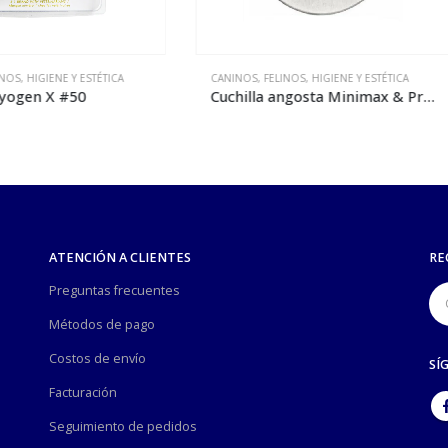
NOS
,
FELINOS
,
HIGIENE Y ESTÉTICA
CANINOS
,
FELINOS
,
HIGIENE Y ESTÉTIC
Cuchilla angosta Minimax & Pro-cord
Cuchilla Cryogen X #30
ATENCIÓN A CLIENTES
RE
Preguntas frecuentes
Métodos de pago
Costos de envío
SÍ
Facturación
Seguimiento de pedidos