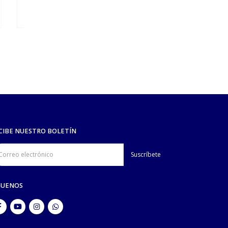
A
CANINOS
,
FELINOS
,
HIGIENE Y ESTÉTICA
,
MANTENIMIENTO
CANINOS
,
REPARACIÓ
,
FEL
Cuchilla ultraEDGE #5/8 H
Cuchilla a
CIBE NUESTRO BOLETÍN
GUENOS