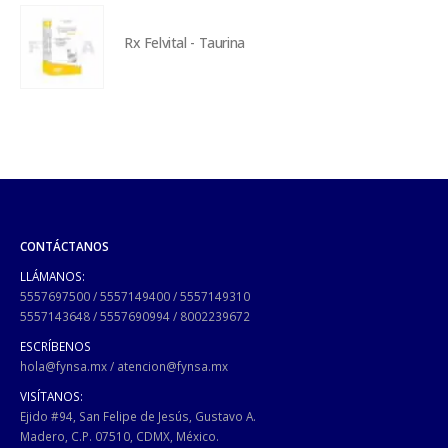
Rx Felvital - Taurina
CONTÁCTANOS
LLÁMANOS:
5557697500
/
5557149400
/
5557149310
5557143648
/
5557690994
/
8002239672
ESCRÍBENOS
hola@fynsa.mx
/
atencion@fynsa.mx
VISÍTANOS:
Ejido #94, San Felipe de Jesús, Gustavo A.
Madero, C.P. 07510, CDMX, México.