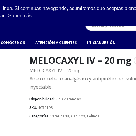
ESCRÍBENOS
n línea. Si continúas navegando, asumiremos que aceptas plenam
ro.
hola@fynsa.mx
dad.
Saber más
CONÓCENOS
ATENCIÓN A CLIENTES
INICIAR SESIÓN
MELOCAXYL IV – 20 mg
MELOCAXYL IV – 20 mg.
Aine con efecto analgésico y antipirético en solu
inyectable.
Disponibilidad:
Sin existencias
SKU:
4050193
Categorías:
Veterinaria
,
Caninos
,
Felinos