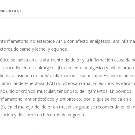
IMPORTANTE
tiinflamatorio no esteroide AINE con efecto analgésico, antiinflama
ctores de carne y leche, y equinos.
rético se indica en el tratamiento de dolor y la inflamación causada p
 procedimientos quirúrgicos (tratamiento analgésico y antiinflamato
icos, ocasionen dolor y/o inflamación. lesiones que En perros adem
d articular degenerativa (EAD) y osteosarcoma. En equinos es eficaz 
o), dolor crónico muscular, tendinoso, de ligamentos. En bovinos
flamatorio, antiendotóxico y antipirético, por lo que se indica en el
B), en el manejo del dolor en mastitis aguda; se recomienda en el 
tración y descorné en becerros de engorda.