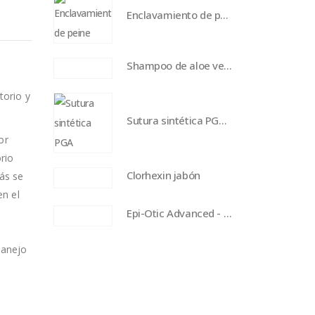
Enclavamiento de peine (rojo) para Saphir y Opal
Shampoo de aloe vera - 16 oz
torio y
Sutura sintética PGA USP 3-0 de 70 cm con aguja de 26 mm
or
rio
Clorhexin jabón
ás se
en el
Epi-Otic Advanced - 100 ml
manejo