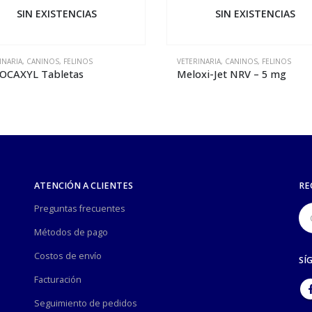
SIN EXISTENCIAS
SIN EXISTEN
VETERINARIA
,
CANINOS
,
FELINOS
VETERINARIA
,
CANINOS
,
FELI
Meloxi-Jet NRV – 5 mg
MELOCAXYL IV – 5 
ATENCIÓN A CLIENTES
RE
Preguntas frecuentes
Métodos de pago
Costos de envío
SÍ
Facturación
Seguimiento de pedidos