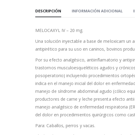
DESCRIPCIÓN
INFORMACIÓN ADICIONAL
MELOCAXYL IV – 20 mg.
Una solución inyectable a base de meloxicam un an
antipirético para su uso en caninos, bovinos produ
Por su efecto analgésico, antiinflamatorio y antipi
trastornos musculoesqueléticos agudos y crónicos,
posoperatorio) incluyendo procedimientos ortopéd
indica en el manejo inicial del dolor en enfermeda
manejo de síndrome abdominal agudo (cólico equin
productores de carne y leche presenta efecto antiin
manejo analgésico de enfermedad respiratoria (ER
del dolor en procedimientos quirúrgicos como cas
Para: Caballos, perros y vacas.