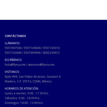
CONTÁCTANOS
LLÁMANOS:
5557697500
/
5557149400
/
5557149310
5557143648
/
5557690994
/
8002239672
ESCRÍBENOS
hola@fynsa.mx
/
atencion@fynsa.mx
VISÍTANOS:
Ejido #94, San Felipe de Jesús, Gustavo A.
Madero, C.P. 07510, CDMX, México.
HORARIOS DE ATENCIÓN:
Lunes a viernes: 9:00 - 17:30 hrs.
Sábados: 9:00 - 16:30 hrs.
Domingos: 10:00 - 13:00 hrs.