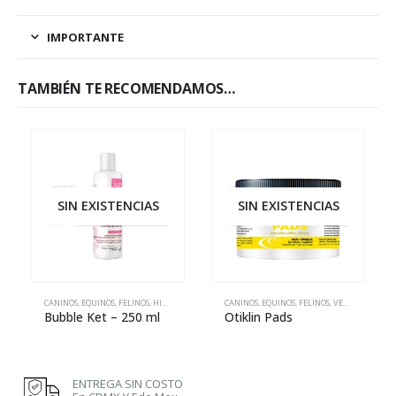
IMPORTANTE
TAMBIÉN TE RECOMENDAMOS…
SIN EXISTENCIAS
SIN EXISTENCIAS
CANINOS
,
EQUINOS
,
FELINOS
,
HIGIENE Y ESTÉTICA
CANINOS
,
VETERINARIA
,
EQUINOS
,
FELINOS
,
VETERINARIA
Bubble Ket – 250 ml
Otiklin Pads
ENTREGA SIN COSTO