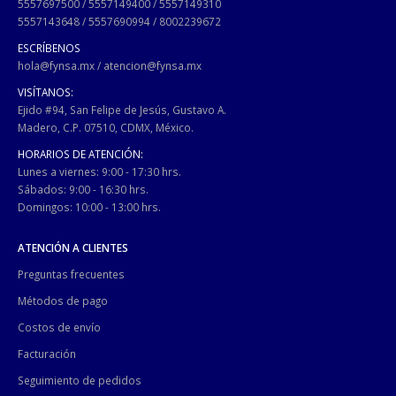
5557697500
/
5557149400
/
5557149310
5557143648
/
5557690994
/
8002239672
ESCRÍBENOS
hola@fynsa.mx
/
atencion@fynsa.mx
VISÍTANOS:
Ejido #94, San Felipe de Jesús, Gustavo A.
Madero, C.P. 07510, CDMX, México.
HORARIOS DE ATENCIÓN:
Lunes a viernes: 9:00 - 17:30 hrs.
Sábados: 9:00 - 16:30 hrs.
Domingos: 10:00 - 13:00 hrs.
ATENCIÓN A CLIENTES
Preguntas frecuentes
Métodos de pago
Costos de envío
Facturación
Seguimiento de pedidos