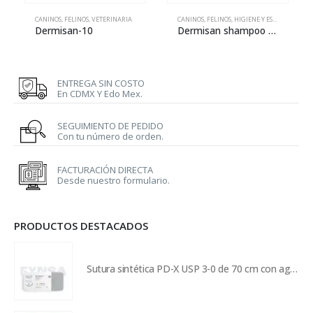
CANINOS
,
FELINOS
,
VETERINARIA
CANINOS
,
FELINOS
,
HIGIENE Y ESTÉTICA
,
VETE
Dermisan-10
Dermisan shampoo – 340 ml
ENTREGA SIN COSTO
En CDMX Y Edo Mex.
SEGUIMIENTO DE PEDIDO
Con tu número de orden.
FACTURACIÓN DIRECTA
Desde nuestro formulario.
PRODUCTOS DESTACADOS
Sutura sintética PD-X USP 3-0 de 70 cm con aguja de 26 mm