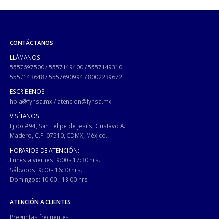
CONTÁCTANOS
LLÁMANOS:
5557697500
/
5557149400
/
5557149310
5557143648
/
5557690994
/
8002239672
ESCRÍBENOS
hola@fynsa.mx
/
atencion@fynsa.mx
VISÍTANOS:
Ejido #94, San Felipe de Jesús, Gustavo A.
Madero, C.P. 07510, CDMX, México.
HORARIOS DE ATENCIÓN:
Lunes a viernes: 9:00 - 17:30 hrs.
Sábados: 9:00 - 16:30 hrs.
Domingos: 10:00 - 13:00 hrs.
ATENCIÓN A CLIENTES
Preguntas frecuentes