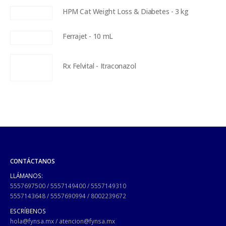
HPM Cat Weight Loss & Diabetes - 3 kg
Ferrajet - 10 mL
Rx Felvital - Itraconazol
CONTÁCTANOS
LLÁMANOS:
5557697500
/
5557149400
/
5557149310
5557143648
/
5557690994
/
8002239672
ESCRÍBENOS
hola@fynsa.mx
/
atencion@fynsa.mx