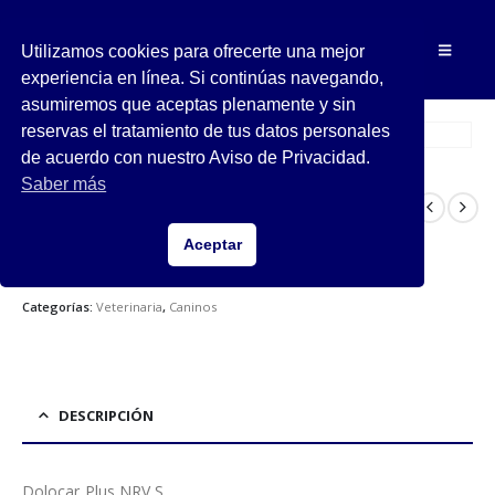
Utilizamos cookies para ofrecerte una mejor
experiencia en línea. Si continúas navegando,
asumiremos que aceptas plenamente y sin
reservas el tratamiento de tus datos personales
de acuerdo con nuestro Aviso de Privacidad.
Saber más
Dolocar Plus NRV S
Analgésico para el dolor agudo y severo.
Aceptar
SKU:
NOR20
Categorías:
Veterinaria
,
Caninos
DESCRIPCIÓN
Dolocar Plus NRV S.