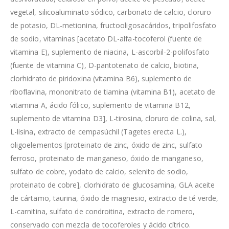
vegetal, silicoaluminato sódico, carbonato de calcio, cloruro
de potasio, DL-metionina, fructooligosacáridos, tripolifosfato
de sodio, vitaminas [acetato DL-alfa-tocoferol (fuente de
vitamina E), suplemento de niacina, L-ascorbil-2-polifosfato
(fuente de vitamina C), D-pantotenato de calcio, biotina,
clorhidrato de piridoxina (vitamina B6), suplemento de
riboflavina, mononitrato de tiamina (vitamina B1), acetato de
vitamina A, ácido fólico, suplemento de vitamina B12,
suplemento de vitamina D3], L-tirosina, cloruro de colina, sal,
L-lisina, extracto de cempasúchil (Tagetes erecta L.),
oligoelementos [proteinato de zinc, óxido de zinc, sulfato
ferroso, proteinato de manganeso, óxido de manganeso,
sulfato de cobre, yodato de calcio, selenito de sodio,
proteinato de cobre], clorhidrato de glucosamina, GLA aceite
de cártamo, taurina, óxido de magnesio, extracto de té verde,
L-carnitina, sulfato de condroitina, extracto de romero,
conservado con mezcla de tocoferoles y ácido cítrico.