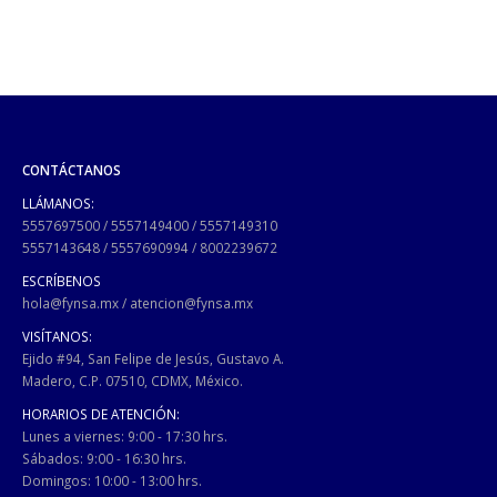
CONTÁCTANOS
LLÁMANOS:
5557697500
/
5557149400
/
5557149310
5557143648
/
5557690994
/
8002239672
ESCRÍBENOS
hola@fynsa.mx
/
atencion@fynsa.mx
VISÍTANOS:
Ejido #94, San Felipe de Jesús, Gustavo A.
Madero, C.P. 07510, CDMX, México.
HORARIOS DE ATENCIÓN:
Lunes a viernes: 9:00 - 17:30 hrs.
Sábados: 9:00 - 16:30 hrs.
Domingos: 10:00 - 13:00 hrs.