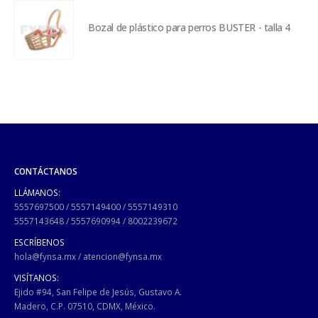
Bozal de plástico para perros BUSTER - talla 4
CONTÁCTANOS
LLÁMANOS:
5557697500
/
5557149400
/
5557149310
5557143648
/
5557690994
/
8002239672
ESCRÍBENOS
hola@fynsa.mx
/
atencion@fynsa.mx
VISÍTANOS:
Ejido #94, San Felipe de Jesús, Gustavo A.
Madero, C.P. 07510, CDMX, México.