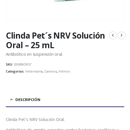
Clinda Pet´s NRV Solución
Oral – 25 mL
Antibiótico en suspensión oral.
SKU:
0300NOR57
Categorías:
Veterinaria
,
Caninos
,
Felinos
DESCRIPCIÓN
Clinda Pet´s NRV Solución Oral.
Antibiótico de amplio espectro contra bacterias aeróbicas y