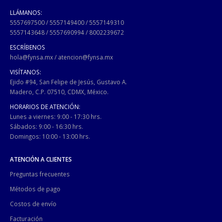
LLÁMANOS:
5557697500
/
5557149400
/
5557149310
5557143648
/
5557690994
/
8002239672
ESCRÍBENOS
hola@fynsa.mx
/
atencion@fynsa.mx
VISÍTANOS:
Ejido #94, San Felipe de Jesús, Gustavo A.
Madero, C.P. 07510, CDMX, México.
HORARIOS DE ATENCIÓN:
Lunes a viernes: 9:00 - 17:30 hrs.
Sábados: 9:00 - 16:30 hrs.
Domingos: 10:00 - 13:00 hrs.
ATENCIÓN A CLIENTES
Preguntas frecuentes
Métodos de pago
Costos de envío
Facturación