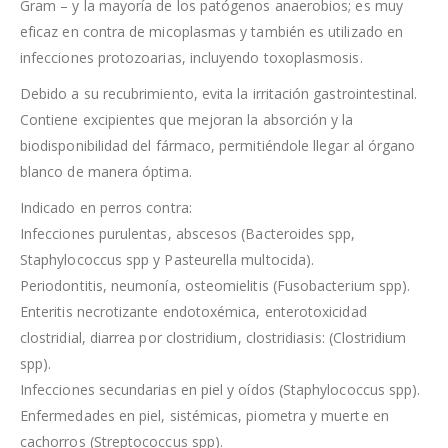
Gram – y la mayoría de los patógenos anaerobios; es muy
eficaz en contra de micoplasmas y también es utilizado en
infecciones protozoarias, incluyendo toxoplasmosis.
Debido a su recubrimiento, evita la irritación gastrointestinal.
Contiene excipientes que mejoran la absorción y la
biodisponibilidad del fármaco, permitiéndole llegar al órgano
blanco de manera óptima.
Indicado en perros contra:
Infecciones purulentas, abscesos (Bacteroides spp,
Staphylococcus spp y Pasteurella multocida).
Periodontitis, neumonía, osteomielitis (Fusobacterium spp).
Enteritis necrotizante endotoxémica, enterotoxicidad
clostridial, diarrea por clostridium, clostridiasis: (Clostridium
spp).
Infecciones secundarias en piel y oídos (Staphylococcus spp).
Enfermedades en piel, sistémicas, piometra y muerte en
cachorros (Streptococcus spp).