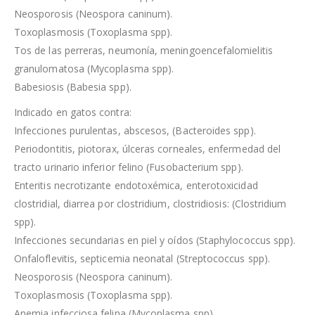
Neosporosis (Neospora caninum).
Toxoplasmosis (Toxoplasma spp).
Tos de las perreras, neumonía, meningoencefalomielitis
granulomatosa (Mycoplasma spp).
Babesiosis (Babesia spp).
Indicado en gatos contra:
Infecciones purulentas, abscesos, (Bacteroides spp).
Periodontitis, piotorax, úlceras corneales, enfermedad del
tracto urinario inferior felino (Fusobacterium spp).
Enteritis necrotizante endotoxémica, enterotoxicidad
clostridial, diarrea por clostridium, clostridiosis: (Clostridium
spp).
Infecciones secundarias en piel y oídos (Staphylococcus spp).
Onfaloflevitis, septicemia neonatal (Streptococcus spp).
Neosporosis (Neospora caninum).
Toxoplasmosis (Toxoplasma spp).
Anemia infecciosa felina (Mycoplasma spp).