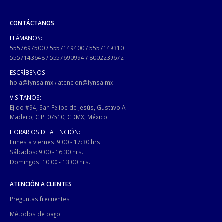
CONTÁCTANOS
LLÁMANOS:
5557697500
/
5557149400
/
5557149310
5557143648
/
5557690994
/
8002239672
ESCRÍBENOS
hola@fynsa.mx
/
atencion@fynsa.mx
VISÍTANOS:
Ejido #94, San Felipe de Jesús, Gustavo A.
Madero, C.P. 07510, CDMX, México.
HORARIOS DE ATENCIÓN:
Lunes a viernes: 9:00 - 17:30 hrs.
Sábados: 9:00 - 16:30 hrs.
Domingos: 10:00 - 13:00 hrs.
ATENCIÓN A CLIENTES
Preguntas frecuentes
Métodos de pago