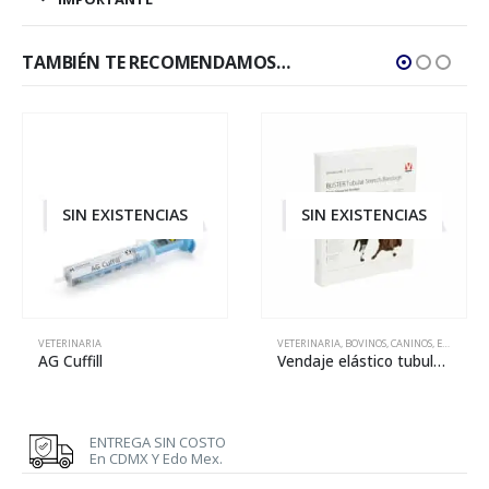
TAMBIÉN TE RECOMENDAMOS…
SIN EXISTENCIAS
SIN EXISTENCIAS
,
FELINOS
VETERINARIA
,
OVINOS Y CAPRINOS
,
PORCINOS
VETERINARIA
,
BOVINOS
,
CANINOS
,
EQUINOS
,
F
AG Cuffill
Vendaje elástico tubular BUSTER – 13 mm x 650 mm
ENTREGA SIN COSTO
En CDMX Y Edo Mex.