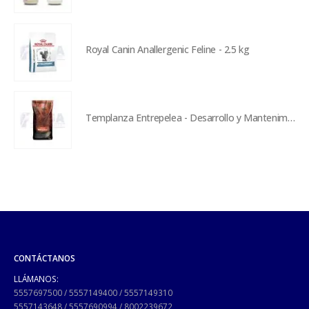
Royal Canin Anallergenic Feline - 2.5 kg
Templanza Entrepelea - Desarrollo y Mantenimiento - 5 kg
CONTÁCTANOS
LLÁMANOS:
5557697500
/
5557149400
/
5557149310
5557143648
/
5557690994
/
8002239672