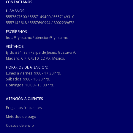
CONTÁCTANOS
LLÁMANOS:
5557697500
/
5557149400
/
5557149310
5557143648
/
5557690994
/
8002239672
ESCRÍBENOS
hola@fynsa.mx
/
atencion@fynsa.mx
VISÍTANOS:
Ejido #94, San Felipe de Jesús, Gustavo A.
Madero, C.P. 07510, CDMX, México.
HORARIOS DE ATENCIÓN:
Lunes a viernes: 9:00 - 17:30 hrs.
Sábados: 9:00 - 16:30 hrs.
Domingos: 10:00 - 13:00 hrs.
ATENCIÓN A CLIENTES
Preguntas frecuentes
Métodos de pago
Costos de envío