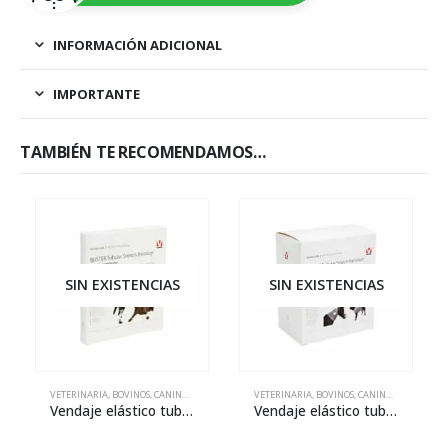
INFORMACIÓN ADICIONAL
IMPORTANTE
TAMBIÉN TE RECOMENDAMOS…
SIN EXISTENCIAS
SIN EXISTENCIAS
VETERINARIA
,
BOVINOS
,
CANINOS
,
EQUINOS
,
FELINOS
VETERINARIA
,
OVINOS Y CAPRINOS
,
BOVINOS
,
CANINOS
,
PORCINOS
,
EQUINOS
,
F
Vendaje elástico tubular BUSTER – 13 mm x 650 mm
Vendaje elástico tubular BUSTER – 88 mm x 650 mm