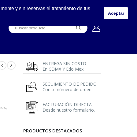
LLÁMANOS
ente y sin reservas el tratamiento de tus
5557149400
Aceptar
ENTREGA SIN COSTO
En CDMX Y Edo Mex.
SEGUIMIENTO DE PEDIDO
Con tu número de orden.
FACTURACIÓN DIRECTA
inos
,
Desde nuestro formulario.
PRODUCTOS DESTACADOS