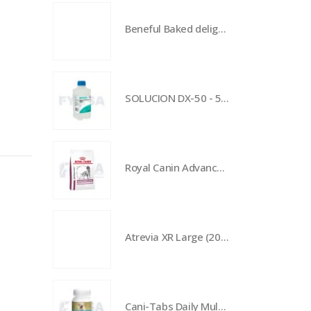
Beneful Baked delights Hugs
SOLUCION DX-50 - 500 mL
Royal Canin Advanced Mobility Support Dog - 12 kg
Atrevia XR Large (20 a 40 kg) - 4 tabletas
Cani-Tabs Daily Multi Puppy - 60 tabletas