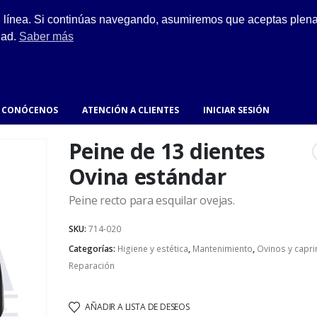
ESCRÍBENOS
n línea. Si continúas navegando, asumiremos que aceptas plenam
ro.
hola@fynsa.mx
dad.
Saber más
CONÓCENOS
ATENCIÓN A CLIENTES
INICIAR SESIÓN
Peine de 13 dientes
Ovina estándar
Peine recto para esquilar ovejas.
SKU:
714-020
Categorías:
Higiene y estética
,
Mantenimiento
,
Ovinos y capr
Reparación
AÑADIR A LISTA DE DESEOS