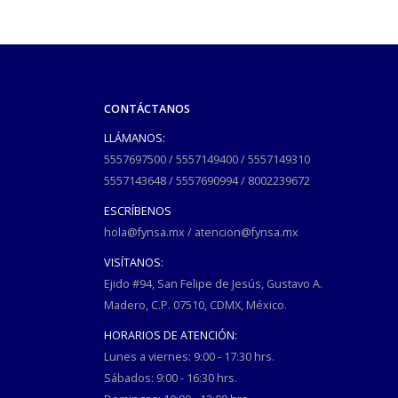
CONTÁCTANOS
LLÁMANOS:
5557697500
/
5557149400
/
5557149310
5557143648
/
5557690994
/
8002239672
ESCRÍBENOS
hola@fynsa.mx
/
atencion@fynsa.mx
VISÍTANOS:
Ejido #94, San Felipe de Jesús, Gustavo A.
Madero, C.P. 07510, CDMX, México.
HORARIOS DE ATENCIÓN:
Lunes a viernes: 9:00 - 17:30 hrs.
Sábados: 9:00 - 16:30 hrs.