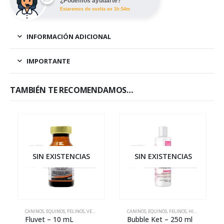
¿Podemos ayudarte?
Estaremos de vuelta en 1h:54m
INFORMACIÓN ADICIONAL
IMPORTANTE
TAMBIÉN TE RECOMENDAMOS…
SIN EXISTENCIAS
SIN EXISTENCIAS
CANINOS
,
EQUINOS
,
FELINOS
,
VETERINARIA
CANINOS
,
EQUINOS
,
FELINOS
,
HIGIENE Y ESTÉTICA
Fluvet – 10 mL
Bubble Ket – 250 ml