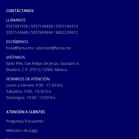
CONTÁCTANOS
LLÁMANOS:
5557697500
/
5557149400
/
5557149310
5557143648
/
5557690994
/
8002239672
ESCRÍBENOS
hola@fynsa.mx
/
atencion@fynsa.mx
VISÍTANOS:
Ejido #94, San Felipe de Jesús, Gustavo A.
Madero, C.P. 07510, CDMX, México.
HORARIOS DE ATENCIÓN:
Lunes a viernes: 9:00 - 17:30 hrs.
Sábados: 9:00 - 16:30 hrs.
Domingos: 10:00 - 13:00 hrs.
ATENCIÓN A CLIENTES
Preguntas frecuentes
Métodos de pago