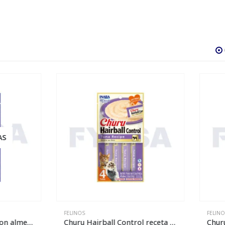
OS
FELINOS
Churu Hairball Control receta de atún – 4 piezas