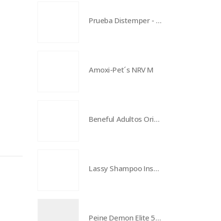
Prueba Distemper - Rapid kit - VDRG CDV Ag
Amoxi-Pet´s NRV M
Beneful Adultos Original Carne - 22.7 kg
Lassy Shampoo Insecticida
Peine Demon Elite 5-96 - Bisel medio