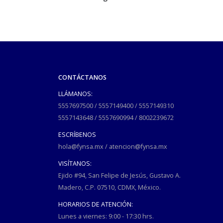
CONTÁCTANOS
LLÁMANOS:
5557697500
/
5557149400
/
5557149310
5557143648
/
5557690994
/
8002239672
ESCRÍBENOS
hola@fynsa.mx
/
atencion@fynsa.mx
VISÍTANOS:
Ejido #94, San Felipe de Jesús, Gustavo A.
Madero, C.P. 07510, CDMX, México.
HORARIOS DE ATENCIÓN:
Lunes a viernes: 9:00 - 17:30 hrs.