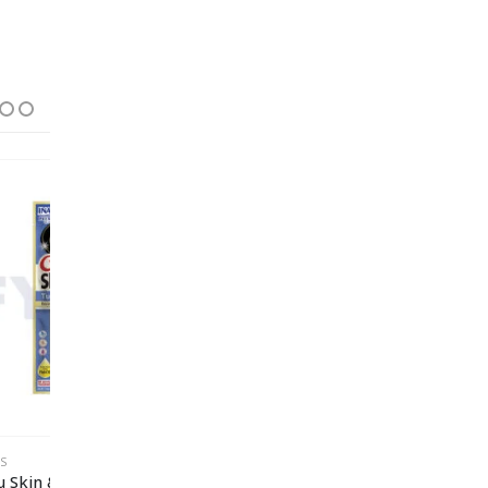
SIN EXISTENCIAS
FELINOS
FELINOS
Churu Skin & Coat receta de atún – 4 piezas
Churu Diet variedad de atún o pollo – 1 pieza