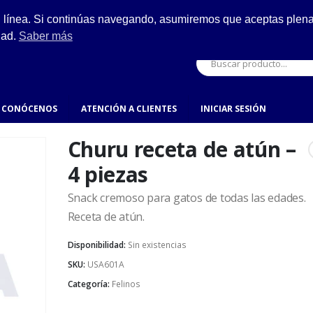
ESCRÍBENOS
n línea. Si continúas navegando, asumiremos que aceptas plenam
ro.
hola@fynsa.mx
dad.
Saber más
CONÓCENOS
ATENCIÓN A CLIENTES
INICIAR SESIÓN
Churu receta de atún –
4 piezas
Snack cremoso para gatos de todas las edades.
Receta de atún.
Disponibilidad:
Sin existencias
SKU:
USA601A
Categoría:
Felinos