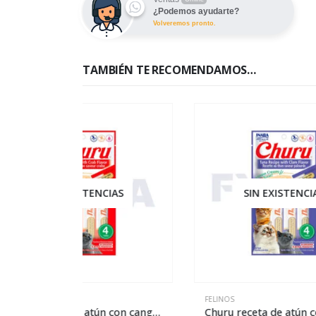
¿Podemos ayudarte?
Volveremos pronto.
TAMBIÉN TE RECOMENDAMOS…
IAS
SIN EXISTENCIAS
FELINOS
FELIN
Churu receta de atún con cangrejo – 4 piezas
Churu receta de atún con almeja – 4 piezas