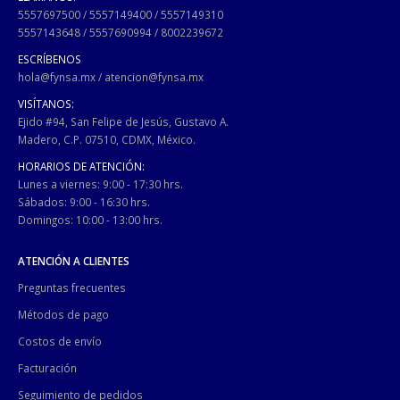
5557697500
/
5557149400
/
5557149310
5557143648
/
5557690994
/
8002239672
ESCRÍBENOS
hola@fynsa.mx
/
atencion@fynsa.mx
VISÍTANOS:
Ejido #94, San Felipe de Jesús, Gustavo A.
Madero, C.P. 07510, CDMX, México.
HORARIOS DE ATENCIÓN:
Lunes a viernes: 9:00 - 17:30 hrs.
Sábados: 9:00 - 16:30 hrs.
Domingos: 10:00 - 13:00 hrs.
ATENCIÓN A CLIENTES
Preguntas frecuentes
Métodos de pago
Costos de envío
Facturación
Seguimiento de pedidos