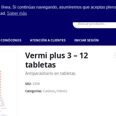
ESCRÍBENOS
n línea. Si continúas navegando, asumiremos que aceptas plenam
ro.
hola@fynsa.mx
dad.
Saber más
CONÓCENOS
ATENCIÓN A CLIENTES
INICIAR SESIÓN
Vermi plus 3 – 12
tabletas
Antiparasitario en tabletas.
SKU:
2309
Categorías:
Caninos
,
Felinos