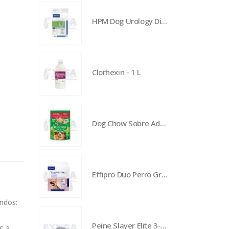
HPM Dog Urology Dissolution & Prevention - 3 kg
Clorhexin - 1 L
Dog Chow Sobre Adultos - Pollo
Effipro Duo Perro Grande
ondos:
Peine Slayer Elite 3-96 - Bisel corto
S 3,