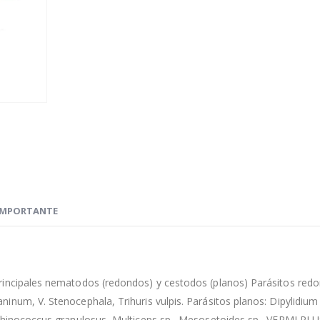
IMPORTANTE
rincipales nematodos (redondos) y cestodos (planos) Parásitos red
inum, V. Stenocephala, Trihuris vulpis. Parásitos planos: Dipylidium
chinococcus granulosus, Multiceps sp., Mesosetoides sp., VERMI PLU