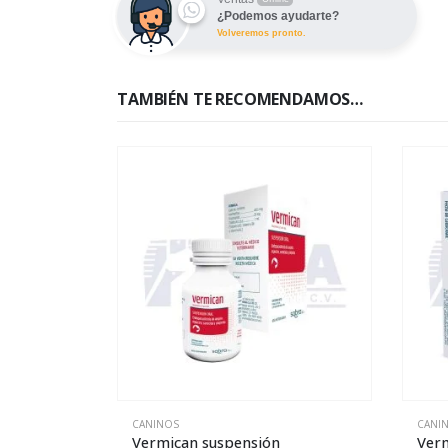
¿Podemos ayudarte?
Volveremos pronto.
TAMBIÉN TE RECOMENDAMOS…
SIN EXISTENCIAS
CANINOS
CANI
Vermi plus 30 – tabletas
Bism