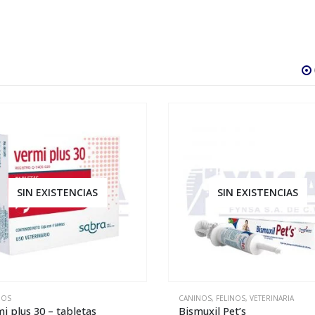
SIN EXISTENCIAS
NOS
,
FELINOS
,
VETERINARIA
CANINOS
,
FELINOS
uxil Pet’s
Veredcan suspensión