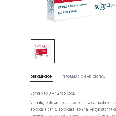
DESCRIPCIÓN
INFORMACIÓN ADICIONAL
Vermi plus 3 – 12 tabletas.
Vermífugo de amplio espectro para combatir los p
Toxocara canis, Toxocara leonina, Ancylostoma can
caninum, Taenia hydatígena, Taenia pisiformis., E