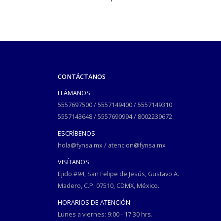
CONTÁCTANOS
LLÁMANOS:
5557697500
/
5557149400
/
5557149310
5557143648
/
5557690994
/
8002239672
ESCRÍBENOS
hola@fynsa.mx
/
atencion@fynsa.mx
VISÍTANOS:
Ejido #94, San Felipe de Jesús, Gustavo A.
Madero, C.P. 07510, CDMX, México.
HORARIOS DE ATENCIÓN:
Lunes a viernes: 9:00 - 17:30 hrs.