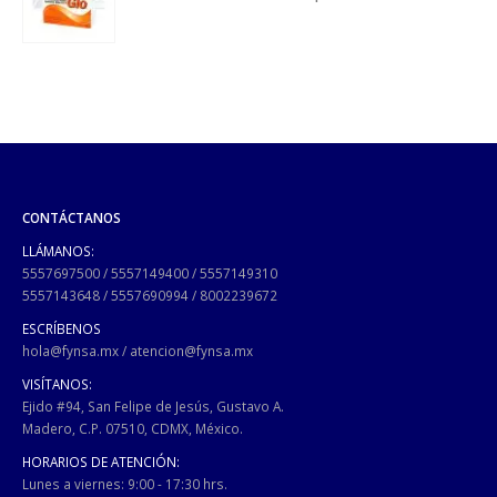
CONTÁCTANOS
LLÁMANOS:
5557697500
/
5557149400
/
5557149310
5557143648
/
5557690994
/
8002239672
ESCRÍBENOS
hola@fynsa.mx
/
atencion@fynsa.mx
VISÍTANOS:
Ejido #94, San Felipe de Jesús, Gustavo A.
Madero, C.P. 07510, CDMX, México.
HORARIOS DE ATENCIÓN:
Lunes a viernes: 9:00 - 17:30 hrs.