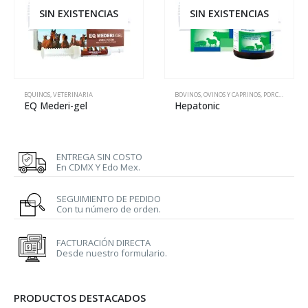
SIN EXISTENCIAS
SIN EXISTENCIAS
NOS Y CAPRINOS
EQUINOS
,
PORCINOS
,
VETERINARIA
,
VETERINARIA
BOVINOS
,
OVINOS Y CAPRINOS
,
PORCINOS
,
VET
EQ Mederi-gel
Hepatonic
ENTREGA SIN COSTO
En CDMX Y Edo Mex.
SEGUIMIENTO DE PEDIDO
Con tu número de orden.
FACTURACIÓN DIRECTA
Desde nuestro formulario.
PRODUCTOS DESTACADOS