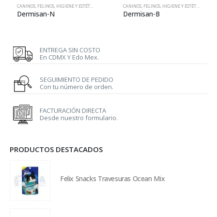
CANINOS
,
FELINOS
,
HIGIENE Y ESTÉTICA
,
VETERINARIA
CANINOS
,
FELINOS
,
HIGIENE Y ESTÉTICA
,
VETE
Dermisan-N
Dermisan-B
ENTREGA SIN COSTO
En CDMX Y Edo Mex.
SEGUIMIENTO DE PEDIDO
Con tu número de orden.
FACTURACIÓN DIRECTA
Desde nuestro formulario.
PRODUCTOS DESTACADOS
Felix Snacks Travesuras Ocean Mix