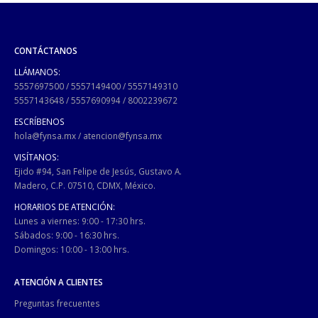
CONTÁCTANOS
LLÁMANOS:
5557697500
/
5557149400
/
5557149310
5557143648
/
5557690994
/
8002239672
ESCRÍBENOS
hola@fynsa.mx
/
atencion@fynsa.mx
VISÍTANOS:
Ejido #94, San Felipe de Jesús, Gustavo A.
Madero, C.P. 07510, CDMX, México.
HORARIOS DE ATENCIÓN:
Lunes a viernes: 9:00 - 17:30 hrs.
Sábados: 9:00 - 16:30 hrs.
Domingos: 10:00 - 13:00 hrs.
ATENCIÓN A CLIENTES
Preguntas frecuentes