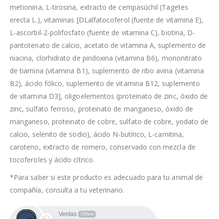
metionina, L-tirosina, extracto de cempasúchil (Tagetes
erecta L.), vitaminas [DLalfatocoferol (fuente de vitamina E),
L-ascorbil-2-polifosfato (fuente de vitamina C), biotina, D-
pantotenato de calcio, acetato de vitamina A, suplemento de
niacina, clorhidrato de piridoxina (vitamina B6), mononitrato
de tiamina (vitamina B1), suplemento de ribo avina (vitamina
B2), ácido fólico, suplemento de vitamina B12, suplemento
de vitamina D3], oligoelementos (proteinato de zinc, óxido de
zinc, sulfato ferroso, proteinato de manganeso, óxido de
manganeso, proteinato de cobre, sulfato de cobre, yodato de
calcio, selenito de sodio), ácido N-butírico, L-carnitina,
caroteno, extracto de romero, conservado con mezcla de
tocoferoles y ácido cítrico.
*Para saber si este producto es adecuado para tu animal de
compañía, consulta a tu veterinario.
Ventas
Offline