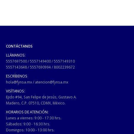
CONTÁCTANOS
LLÁMANOS:
5557697500
/
5557149400
/
5557149310
5557143648
/
5557690994
/
8002239672
ESCRÍBENOS
hola@fynsa.mx
/
atencion@fynsa.mx
VISÍTANOS:
Ejido #94, San Felipe de Jesús, Gustavo A.
Madero, C.P. 07510, CDMX, México.
HORARIOS DE ATENCIÓN:
Lunes a viernes: 9:00 - 17:30 hrs.
Sábados: 9:00 - 16:30 hrs.
Domingos: 10:00 - 13:00 hrs.