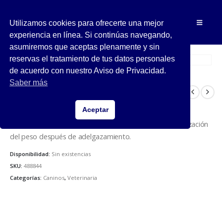
Utilizamos cookies para ofrecerte una mejor
experiencia en línea. Si continúas navegando,
asumiremos que aceptas plenamente y sin
reservas el tratamiento de tus datos personales
de acuerdo con nuestro Aviso de Privacidad.
Saber más
Royal Canin Glycobalance
Cat – 2 kg
Aceptar
Alimento seco para gatos con diabetes mellitus, estabilización
del peso después de adelgazamiento.
Disponibilidad:
Sin existencias
SKU:
488844
Categorías:
Caninos
,
Veterinaria