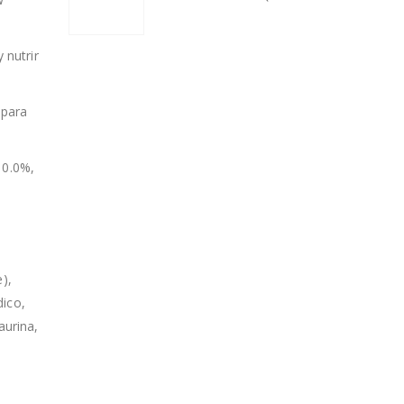
 nutrir
 para
10.0%,
),
dico,
aurina,