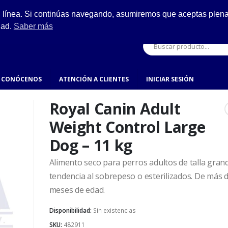
ESCRÍBENOS
n línea. Si continúas navegando, asumiremos que aceptas plenam
ro.
hola@fynsa.mx
dad.
Saber más
CONÓCENOS
ATENCIÓN A CLIENTES
INICIAR SESIÓN
Royal Canin Adult
Weight Control Large
Dog – 11 kg
Alimento seco para perros adultos de talla gran
tendencia al sobrepeso o esterilizados. De más 
meses de edad.
Disponibilidad:
Sin existencias
SKU:
482911