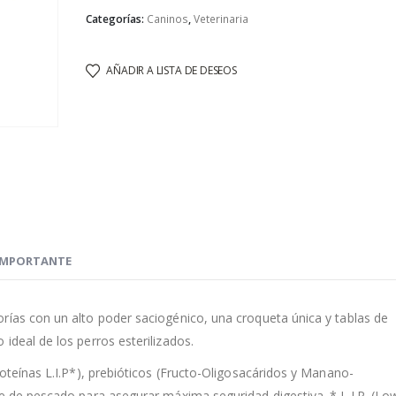
Categorías:
Caninos
,
Veterinaria
AÑADIR A LISTA DE DESEOS
IMPORTANTE
rías con un alto poder saciogénico, una croqueta única y tablas de
ideal de los perros esterilizados.
roteínas L.I.P*), prebióticos (Fructo-Oligosacáridos y Manano-
te de pescado para asegurar máxima seguridad digestiva. * L.I.P. (Lo