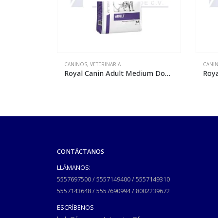
CANINOS
,
VETERINARIA
CANI
Royal Canin Adult Medium Dog – 15 kg
Royal Canin Adult Weight Control Medium Dog – 8 kg
CONTÁCTANOS
LLÁMANOS:
5557697500
/
5557149400
/
5557149310
5557143648
/
5557690994
/
8002239672
ESCRÍBENOS