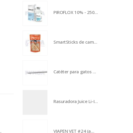
PIROFLOX 10% - 250 mL
SmartSticks de camote - 5 piezas
Catéter para gatos BUSTER - 13 x 130 mm
Rasuradora Juice Li-Ion
VIAPEN VET #24 (amarillo) - 1 pieza
w