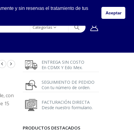
LLÁMANOS
ente y sin reservas el tratamiento de tus
5557149400
Aceptar
Categorías
ENTREGA SIN COSTO
En CDMX Y Edo Mex.
SEGUIMIENTO DE PEDIDO
Con tu número de orden.
de, con
FACTURACIÓN DIRECTA
de 15
Desde nuestro formulario.
PRODUCTOS DESTACADOS