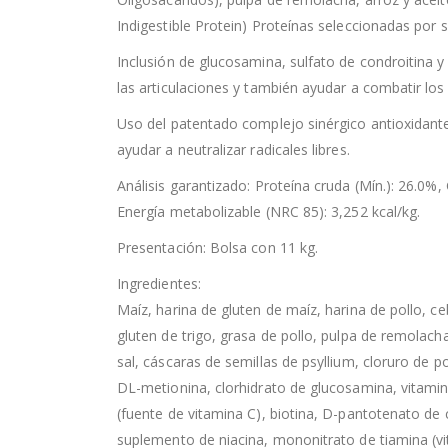
Indigestible Protein) Proteínas seleccionadas por s
Inclusión de glucosamina, sulfato de condroitina 
las articulaciones y también ayudar a combatir lo
Uso del patentado complejo sinérgico antioxidante
ayudar a neutralizar radicales libres.
Análisis garantizado: Proteína cruda (Mín.): 26.0%,
Energía metabolizable (NRC 85): 3,252 kcal/kg.
Presentación: Bolsa con 11 kg.
Ingredientes:
Maíz, harina de gluten de maíz, harina de pollo, ce
gluten de trigo, grasa de pollo, pulpa de remolach
sal, cáscaras de semillas de psyllium, cloruro de po
DL-metionina, clorhidrato de glucosamina, vitamina
(fuente de vitamina C), biotina, D-pantotenato de c
suplemento de niacina, mononitrato de tiamina (v