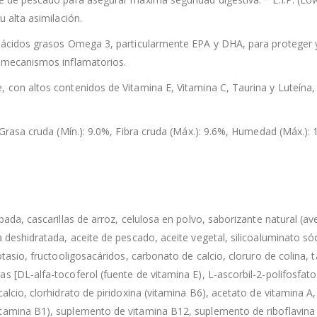
u alta asimilación.
y ácidos grasos Omega 3, particularmente EPA y DHA, para proteger y
s mecanismos inflamatorios.
, con altos contenidos de Vitamina E, Vitamina C, Taurina y Luteína,
 Grasa cruda (Mín.): 9.0%, Fibra cruda (Máx.): 9.6%, Humedad (Máx.): 
bada, cascarillas de arroz, celulosa en polvo, saborizante natural (ave
a deshidratada, aceite de pescado, aceite vegetal, silicoaluminato só
tasio, fructooligosacáridos, carbonato de calcio, cloruro de colina, t
s [DL-alfa-tocoferol (fuente de vitamina E), L-ascorbil-2-polifosfato
alcio, clorhidrato de piridoxina (vitamina B6), acetato de vitamina A,
itamina B1), suplemento de vitamina B12, suplemento de riboflavina