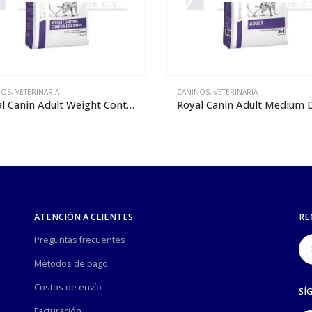
NOS
,
VETERINARIA
CANINOS
,
VETERINARIA
Royal Canin Adult Medium Dog – 4 kg
ATENCIÓN A CLIENTES
RE
Preguntas frecuentes
Métodos de pago
Costos de envío
SÍ
Facturación