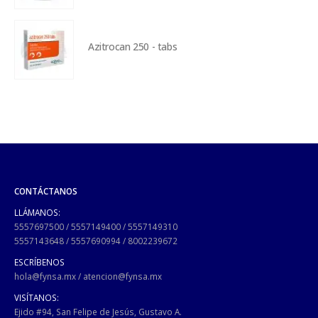
Azitrocan 250 - tabs
CONTÁCTANOS
LLÁMANOS:
5557697500
/
5557149400
/
5557149310
5557143648
/
5557690994
/
8002239672
ESCRÍBENOS
hola@fynsa.mx
/
atencion@fynsa.mx
VISÍTANOS:
Ejido #94, San Felipe de Jesús, Gustavo A.