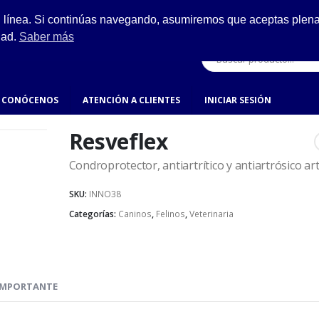
ESCRÍBENOS
n línea. Si continúas navegando, asumiremos que aceptas plenam
ro.
hola@fynsa.mx
dad.
Saber más
CONÓCENOS
ATENCIÓN A CLIENTES
INICIAR SESIÓN
Resveflex
Condroprotector, antiartrítico y antiartrósico art
SKU:
INNO38
Categorías:
Caninos
,
Felinos
,
Veterinaria
IMPORTANTE