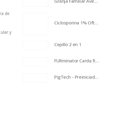
Granja Familiar Aves - 5 kg
ura de
Ciclosporina 1% Oftalday
ular y
Cepillo 2 en 1
FURminator Carda firme para aseo canino - grande
PigTech - Preiniciador Lechones - Etapa uno - 20 kg