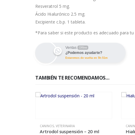
Resveratrol 5 mg.
Ácido Hialurónico 2.5 mg.
Excipiente c.b.p. 1 tableta.
*Para saber si este producto es adecuado para tu 
Ventas
Offline
¿Podemos ayudarte?
Estaremos de vuelta en 5h:51m
TAMBIÉN TE RECOMENDAMOS…
IAS
CANINOS
,
VETERINARIA
CANI
Artrodol suspensión – 20 ml
Hial