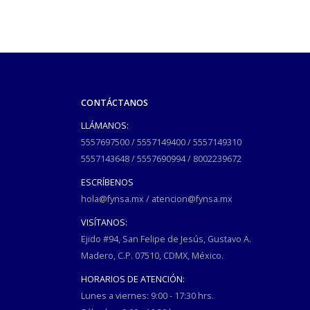
CONTÁCTANOS
LLÁMANOS:
5557697500
/
5557149400
/
5557149310
5557143648
/
5557690994
/
8002239672
ESCRÍBENOS
hola@fynsa.mx
/
atencion@fynsa.mx
VISÍTANOS:
Ejido #94, San Felipe de Jesús, Gustavo A.
Madero, C.P. 07510, CDMX, México.
HORARIOS DE ATENCIÓN:
Lunes a viernes: 9:00 - 17:30 hrs.