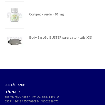
Cortipet - verde - 10 mg
Body EasyGo BUSTER para gato - talla XXS
CONTÁCTANOS
LLÁMANOS:
5557697500
/
5557149400
/
5557149310
5557143648
/
5557690994
/
8002239672