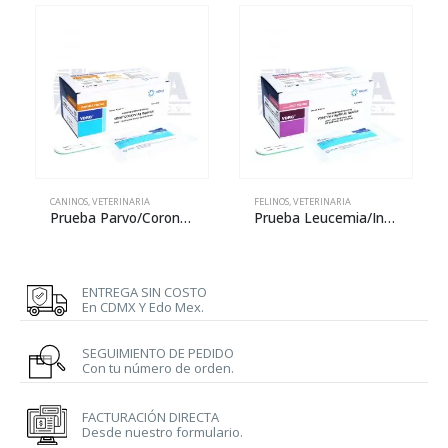
CANINOS
,
VETERINARIA
FELINOS
,
VETERINARIA
Prueba Parvo/Corona – Rapid kit – VDRG CCV/CPV Ag
Prueba Leucemia/Inmunodeficiencia felina – Rapid kit – VDRG FeLV Ag / FIV Ab
ENTREGA SIN COSTO
En CDMX Y Edo Mex.
SEGUIMIENTO DE PEDIDO
Con tu número de orden.
FACTURACIÓN DIRECTA
Desde nuestro formulario.