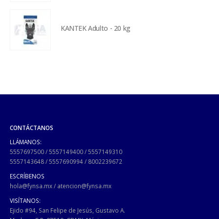
KANTEK Adulto - 20 kg
CONTÁCTANOS
LLÁMANOS:
5557697500
/
5557149400
/
5557149310
5557143648
/
5557690994
/
8002239672
ESCRÍBENOS
hola@fynsa.mx
/
atencion@fynsa.mx
VISÍTANOS:
Ejido #94, San Felipe de Jesús, Gustavo A.