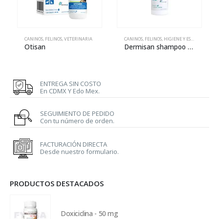
CANINOS
,
FELINOS
,
VETERINARIA
CANINOS
,
FELINOS
,
HIGIENE Y ESTÉTICA
,
VETE
Otisan
Dermisan shampoo – 240 ml
ENTREGA SIN COSTO
En CDMX Y Edo Mex.
SEGUIMIENTO DE PEDIDO
Con tu número de orden.
FACTURACIÓN DIRECTA
Desde nuestro formulario.
PRODUCTOS DESTACADOS
Doxiciclina - 50 mg