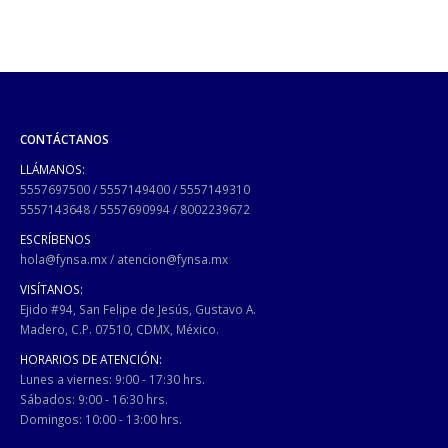
CONTÁCTANOS
LLÁMANOS:
5557697500
/
5557149400
/
5557149310
5557143648
/
5557690994
/
8002239672
ESCRÍBENOS
hola@fynsa.mx
/
atencion@fynsa.mx
VISÍTANOS:
Ejido #94, San Felipe de Jesús, Gustavo A.
Madero, C.P. 07510, CDMX, México.
HORARIOS DE ATENCIÓN:
Lunes a viernes: 9:00 - 17:30 hrs.
Sábados: 9:00 - 16:30 hrs.
Domingos: 10:00 - 13:00 hrs.