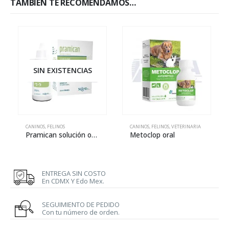
TAMBIÉN TE RECOMENDAMOS…
SIN EXISTENCIAS
CANINOS
,
FELINOS
CANINOS
,
FELINOS
,
VETERINARIA
Pramican solución oral
Metoclop oral
ENTREGA SIN COSTO
En CDMX Y Edo Mex.
SEGUIMIENTO DE PEDIDO
Con tu número de orden.