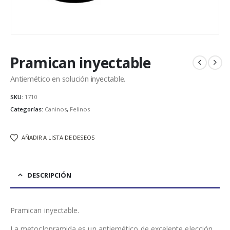
Pramican inyectable
Antiemético en solución inyectable.
SKU:
1710
Categorías:
Caninos
,
Felinos
AÑADIR A LISTA DE DESEOS
DESCRIPCIÓN
Pramican inyectable.
La metoclopramida es un antiemético de excelente elección