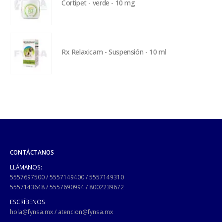
Cortipet - verde - 10 mg
Rx Relaxicam - Suspensión - 10 ml
CONTÁCTANOS
LLÁMANOS:
5557697500
/
5557149400
/
5557149310
5557143648
/
5557690994
/
8002239672
ESCRÍBENOS
hola@fynsa.mx
/
atencion@fynsa.mx