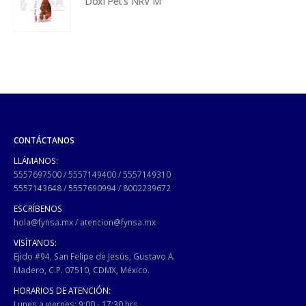
Doxi Pet's NRV M
CONTÁCTANOS
LLÁMANOS:
5557697500
/
5557149400
/
5557149310
5557143648
/
5557690994
/
8002239672
ESCRÍBENOS
hola@fynsa.mx
/
atencion@fynsa.mx
VISÍTANOS:
Ejido #94, San Felipe de Jesús, Gustavo A.
Madero, C.P. 07510, CDMX, México.
HORARIOS DE ATENCIÓN:
Lunes a viernes: 9:00 - 17:30 hrs.