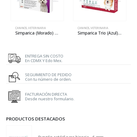
CANINOS
,
VETERINARIA
CANINOS
,
VETERINARIA
Simparica (Morado) 10 mg – 1 tableta
Simparica Trio (Azul) 24 mg – 1 tableta
ENTREGA SIN COSTO
En CDMX Y Edo Mex.
SEGUIMIENTO DE PEDIDO
Con tu número de orden.
FACTURACIÓN DIRECTA
Desde nuestro formulario.
PRODUCTOS DESTACADOS