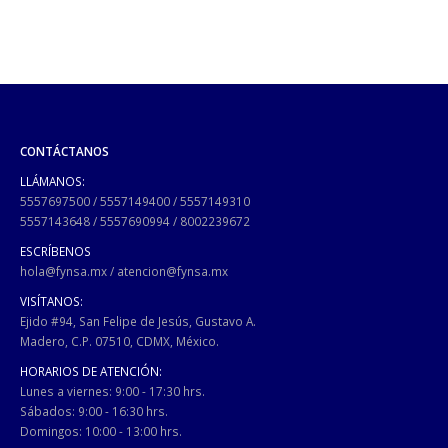
CONTÁCTANOS
LLÁMANOS:
5557697500
/
5557149400
/
5557149310
5557143648
/
5557690994
/
8002239672
ESCRÍBENOS
hola@fynsa.mx
/
atencion@fynsa.mx
VISÍTANOS:
Ejido #94, San Felipe de Jesús, Gustavo A.
Madero, C.P. 07510, CDMX, México.
HORARIOS DE ATENCIÓN:
Lunes a viernes: 9:00 - 17:30 hrs.
Sábados: 9:00 - 16:30 hrs.
Domingos: 10:00 - 13:00 hrs.