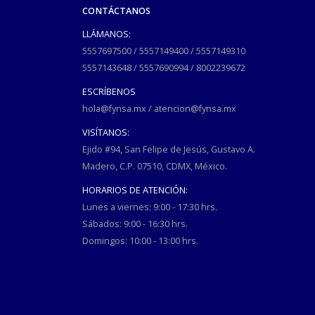
CONTÁCTANOS
LLÁMANOS:
5557697500
/
5557149400
/
5557149310
5557143648
/
5557690994
/
8002239672
ESCRÍBENOS
hola@fynsa.mx
/
atencion@fynsa.mx
VISÍTANOS:
Ejido #94, San Felipe de Jesús, Gustavo A.
Madero, C.P. 07510, CDMX, México.
HORARIOS DE ATENCIÓN:
Lunes a viernes: 9:00 - 17:30 hrs.
Sábados: 9:00 - 16:30 hrs.
Domingos: 10:00 - 13:00 hrs.