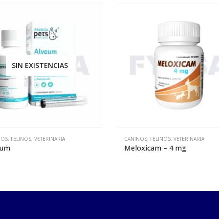
SIN EXISTENCIAS
NOS
,
FELINOS
,
VETERINARIA
CANINOS
,
FELINOS
,
VETERINARIA
oxicam – 4 mg
Meloximax suspensión – 32