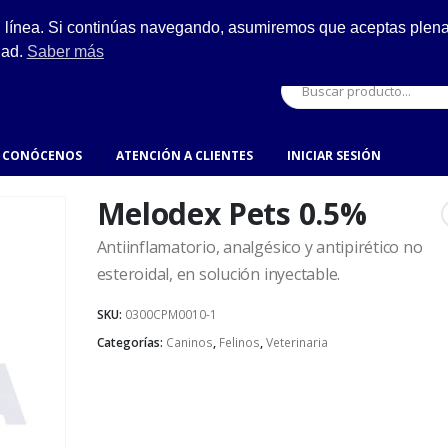
ESCRÍBENOS
n línea. Si continúas navegando, asumiremos que aceptas plenam
ro.
hola@fynsa.mx
dad.
Saber más
CONÓCENOS
ATENCIÓN A CLIENTES
INICIAR SESIÓN
Melodex Pets 0.5%
Antiinflamatorio, analgésico y antipirético no
esteroidal, en solución inyectable.
SKU:
0300CPM0010-1
Categorías:
Caninos
,
Felinos
,
Veterinaria