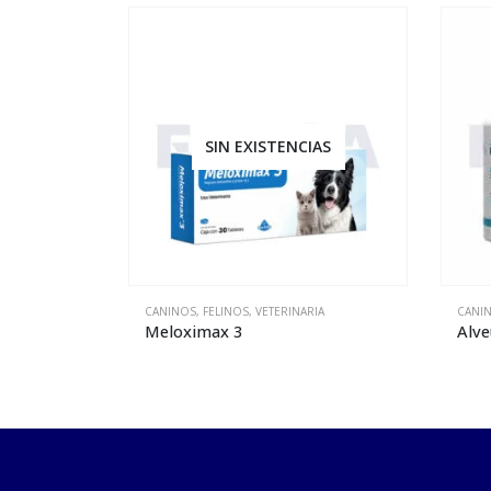
IAS
SIN EXISTENCIAS
IA
CANINOS
,
FELINOS
,
VETERINARIA
CANI
Alveum
Mel