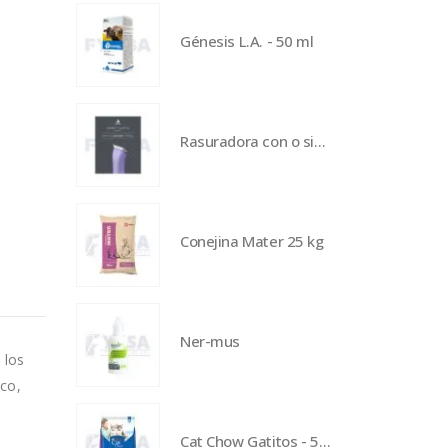
Génesis L.A. - 50 ml
Rasuradora con o sin cable eMERGE - Morada
Conejina Mater 25 kg
Ner-mus
 los
ico,
Cat Chow Gatitos - 500 g