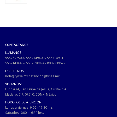
CONTÁCTANOS
LLÁMANOS:
5557697500
/
5557149400
/
5557149310
5557143648
/
5557690994
/
8002239672
ESCRÍBENOS
hola@fynsa.mx
/
atencion@fynsa.mx
VISÍTANOS:
Ejido #94, San Felipe de Jesús, Gustavo A.
Madero, C.P. 07510, CDMX, México.
HORARIOS DE ATENCIÓN:
Lunes a viernes: 9:00 - 17:30 hrs.
Sábados: 9:00 - 16:30 hrs.