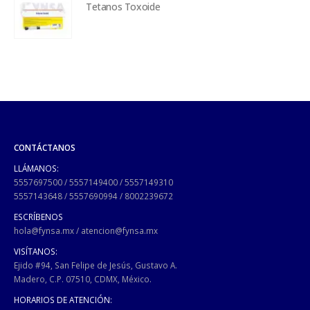
Tetanos Toxoide
CONTÁCTANOS
LLÁMANOS:
5557697500
/
5557149400
/
5557149310
5557143648
/
5557690994
/
8002239672
ESCRÍBENOS
hola@fynsa.mx
/
atencion@fynsa.mx
VISÍTANOS:
Ejido #94, San Felipe de Jesús, Gustavo A.
Madero, C.P. 07510, CDMX, México.
HORARIOS DE ATENCIÓN: