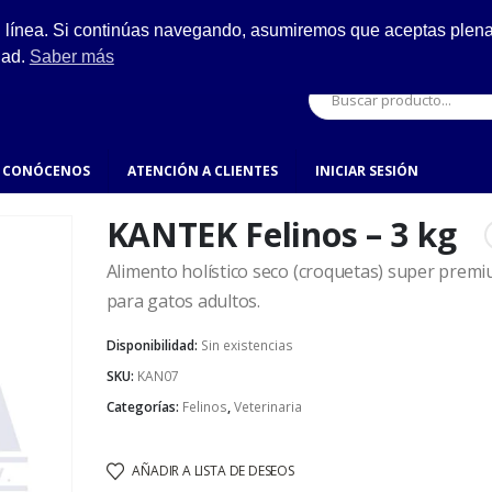
ESCRÍBENOS
n línea. Si continúas navegando, asumiremos que aceptas plenam
ro.
hola@fynsa.mx
dad.
Saber más
CONÓCENOS
ATENCIÓN A CLIENTES
INICIAR SESIÓN
KANTEK Felinos – 3 kg
Alimento holístico seco (croquetas) super premi
para gatos adultos.
Disponibilidad:
Sin existencias
SKU:
KAN07
Categorías:
Felinos
,
Veterinaria
AÑADIR A LISTA DE DESEOS