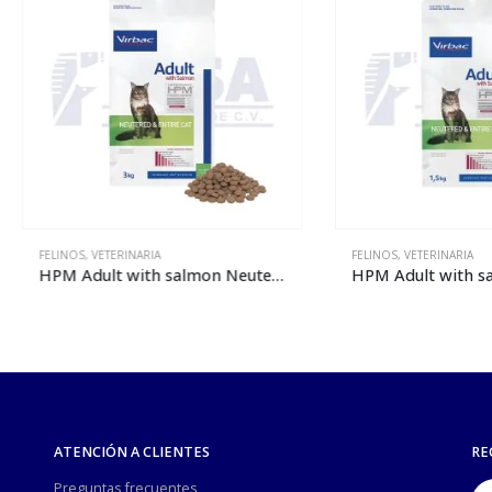
OS
,
VETERINARIA
FELINOS
,
VETERINARIA
HPM Adult with salmon Neutered & Entire Cat – 3 kg
ATENCIÓN A CLIENTES
RE
Preguntas frecuentes