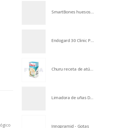
SmartBones huesos medianos de camote - 2 piezas
Endogard 30 Clinic Pack
Churu receta de atún con vieira - 24 piezas
Limadora de uñas DNG-1 inalámbrica - 6 velocidades
lógico
Innopramid - Gotas