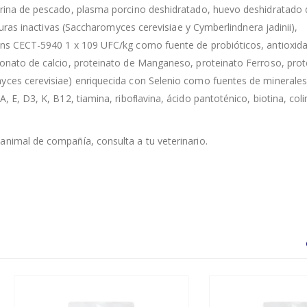
harina de pescado, plasma porcino deshidratado, huevo deshidratado 
aduras inactivas (Saccharomyces cerevisiae y Cymberlindnera jadinii),
iens CECT-5940 1 x 109 UFC/kg como fuente de probióticos, antioxid
bonato de calcio, proteinato de Manganeso, proteinato Ferroso, prot
myces cerevisiae) enriquecida con Selenio como fuentes de minerale
, E, D3, K, B12, tiamina, riboﬂavina, ácido pantoténico, biotina, coli
animal de compañía, consulta a tu veterinario.