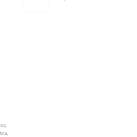
roz,
tica,