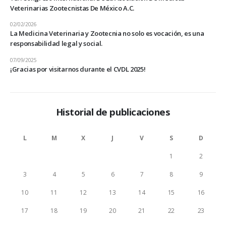
Veterinarias Zootecnistas De México A.C.
02/02/2026
La Medicina Veterinaria y Zootecnia no solo es vocación, es una
responsabilidad legal y social.
07/09/2025
¡Gracias por visitarnos durante el CVDL 2025!
Historial de publicaciones
L
M
X
J
V
S
D
1
2
3
4
5
6
7
8
9
10
11
12
13
14
15
16
17
18
19
20
21
22
23