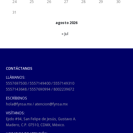
24
25
26
27
28
29
30
31
agosto 2026
« Jul
CONTÁCTANOS
LLÁMANOS:
5557697500
/
5557149400
/
5557149310
5557143648
/
5557690994
/
8002239672
ESCRÍBENOS
hola@fynsa.mx
/
atencion@fynsa.mx
VISÍTANOS:
Ejido #94, San Felipe de Jesús, Gustavo A.
Madero, C.P. 07510, CDMX, México.