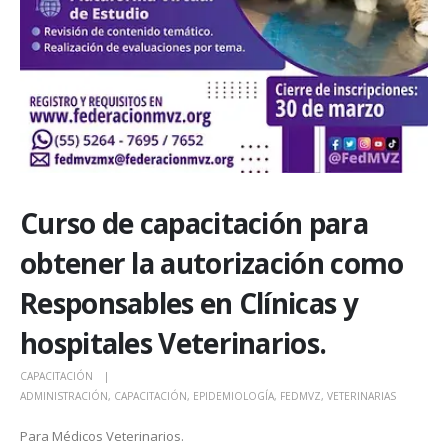
Curso de capacitación para
obtener la autorización como
Responsables en Clínicas y
hospitales Veterinarios.
CAPACITACIÓN
ADMINISTRACIÓN
,
CAPACITACIÓN
,
EPIDEMIOLOGÍA
,
FEDMVZ
,
VETERINARIAS
Para Médicos Veterinarios.