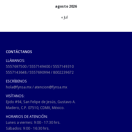
agosto 2026
« Jul
CONTÁCTANOS
LLÁMANOS:
5557697500
/
5557149400
/
5557149310
5557143648
/
5557690994
/
8002239672
ESCRÍBENOS
hola@fynsa.mx
/
atencion@fynsa.mx
VISÍTANOS:
Ejido #94, San Felipe de Jesús, Gustavo A.
Madero, C.P. 07510, CDMX, México.
HORARIOS DE ATENCIÓN:
Lunes a viernes: 9:00 - 17:30 hrs.
Sábados: 9:00 - 16:30 hrs.