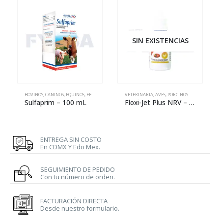
SIN EXISTENCIAS
BOVINOS
,
CANINOS
,
EQUINOS
,
FELINOS
,
PORCINOS
VETERINARIA
,
VETERINARIA
,
AVES
,
PORCINOS
Sulfaprim – 100 mL
Floxi-Jet Plus NRV – 30 mL
ENTREGA SIN COSTO
En CDMX Y Edo Mex.
SEGUIMIENTO DE PEDIDO
Con tu número de orden.
FACTURACIÓN DIRECTA
Desde nuestro formulario.