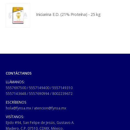
Iniciarina E.D. (21% Proteína) - 25 kg
CONTÁCTANOS
LLÁMANOS:
5557697500
/
5557149400
/
5557149310
5557143648
/
5557690994
/
8002239672
ESCRÍBENOS
hola@fynsa.mx
/
atencion@fynsa.mx
VISÍTANOS:
Ejido #94, San Felipe de Jesús, Gustavo A.
Madero, C.P. 07510, CDMX, México.