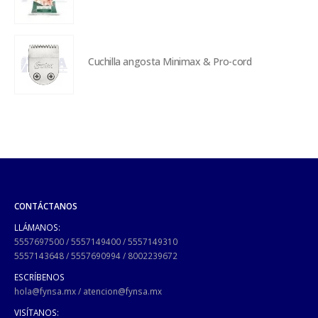
Cuchilla angosta Minimax & Pro-cord
CONTÁCTANOS
LLÁMANOS:
5557697500
/
5557149400
/
5557149310
5557143648
/
5557690994
/
8002239672
ESCRÍBENOS
hola@fynsa.mx
/
atencion@fynsa.mx
VISÍTANOS: