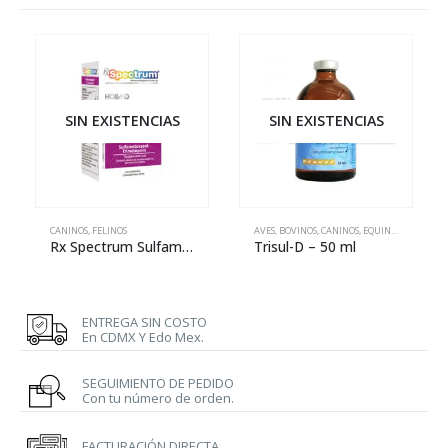
SIN EXISTENCIAS
SIN EXISTENCIAS
CANINOS
,
FELINOS
AVES
,
BOVINOS
,
CANINOS
,
EQUINOS
,
FELINOS
,
Rx Spectrum Sulfametoxazol-Trimetoprim
Trisul-D – 50 ml
ENTREGA SIN COSTO
En CDMX Y Edo Mex.
SEGUIMIENTO DE PEDIDO
Con tu número de orden.
FACTURACIÓN DIRECTA