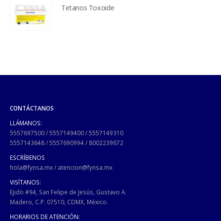
Tetanos Toxoide
CONTÁCTANOS
LLÁMANOS:
5557697500
/
5557149400
/
5557149310
5557143648
/
5557690994
/
8002239672
ESCRÍBENOS
hola@fynsa.mx
/
atencion@fynsa.mx
VISÍTANOS:
Ejido #94, San Felipe de Jesús, Gustavo A.
Madero, C.P. 07510, CDMX, México.
HORARIOS DE ATENCIÓN: