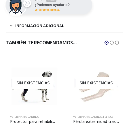
Ventas
Offline
¿Podemos ayudarte?
Volveremos pronto.
INFORMACIÓN ADICIONAL
TAMBIÉN TE RECOMENDAMOS…
SIN EXISTENCIAS
SIN EXISTENCIAS
VETERINARIA
,
CANINOS
VETERINARIA
,
CANINOS
,
FELINOS
Protector para rehabilitación de rodilla derecha – L
Férula extremidad trasera BUSTER Rapid splint – talla L