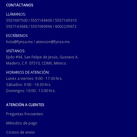
CONTÁCTANOS
LLÁMANOS:
5557697500
/
5557149400
/
5557149310
5557143648
/
5557690994
/
8002239672
ESCRÍBENOS
hola@fynsa.mx
/
atencion@fynsa.mx
VISÍTANOS:
Ejido #94, San Felipe de Jesús, Gustavo A.
Madero, C.P. 07510, CDMX, México.
HORARIOS DE ATENCIÓN:
Lunes a viernes: 9:00 - 17:30 hrs.
Sábados: 9:00 - 16:30 hrs.
Domingos: 10:00 - 13:00 hrs.
ATENCIÓN A CLIENTES
Preguntas frecuentes
Métodos de pago
Costos de envío