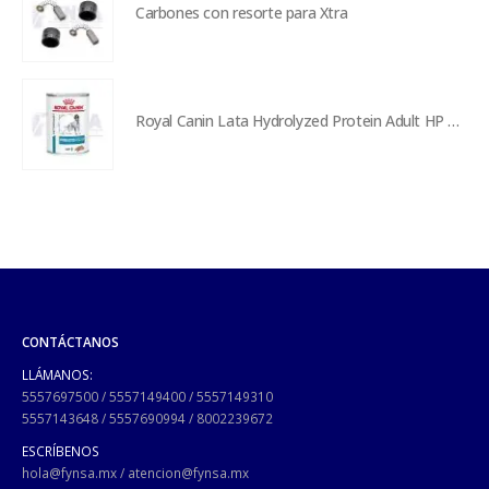
Carbones con resorte para Xtra
Royal Canin Lata Hydrolyzed Protein Adult HP Dog - 390 g
CONTÁCTANOS
LLÁMANOS:
5557697500
/
5557149400
/
5557149310
5557143648
/
5557690994
/
8002239672
ESCRÍBENOS
hola@fynsa.mx
/
atencion@fynsa.mx