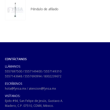
Péndulo de afilado
CONTÁCTANOS
LLÁMANOS:
5557697500
/
5557149400
/
5557149310
5557143648
/
5557690994
/
8002239672
ESCRÍBENOS
hola@fynsa.mx
/
atencion@fynsa.mx
VISÍTANOS:
Ejido #94, San Felipe de Jesús, Gustavo A.
Madero, C.P. 07510, CDMX, México.